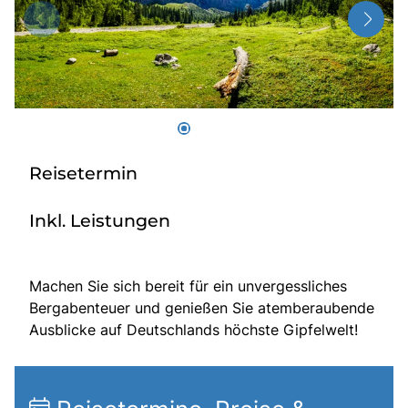
Radio
Sie befinden sich in:
Deutschland
Reisetermin
Heimatland ändern:
Inkl. Leistungen
Österreich
Machen Sie sich bereit für ein unvergessliches
Bergabenteuer und genießen Sie atemberaubende
Ausblicke auf Deutschlands höchste Gipfelwelt!