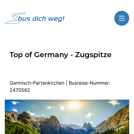
Toggl
Reisethemen
Top of Germany - Zugspitze
Toggl
Highlights
Toggl
Service
Toggl
Kontakt
Garmisch-Partenkirchen | Busreise-Nummer:
2470562
Start
Busreisen
Bus mieten
Über Bus dich weg!