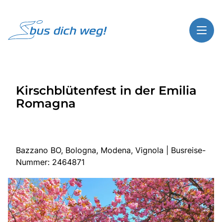
Toggl
Reisethemen
Kirschblütenfest in der Emilia
Toggl
Highlights
Romagna
Toggl
Service
Toggl
Kontakt
Bazzano BO, Bologna, Modena, Vignola | Busreise-
Nummer: 2464871
Start
Busreisen
Bus mieten
Über Bus dich weg!