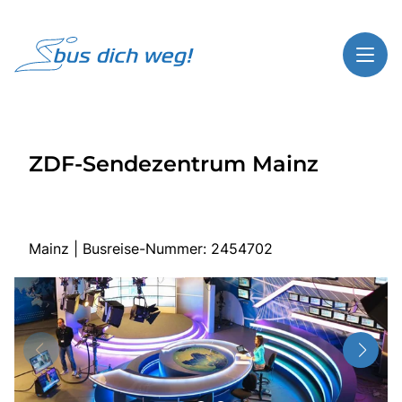
Toggl
Reisethemen
ZDF-Sendezentrum Mainz
Toggl
Highlights
Toggl
Service
Toggl
Kontakt
Mainz | Busreise-Nummer: 2454702
Start
Busreisen
Bus mieten
Über Bus dich weg!