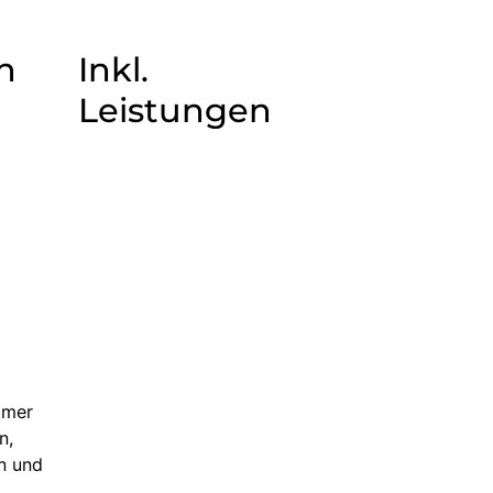
n
Inkl.
Leistungen
immer
n,
hn und