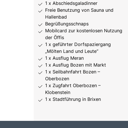
1 x Abschiedsgaladinner
Freie Benutzung von Sauna und
Hallenbad
Begrüßungsschnaps
Mobilcard zur kostenlosen Nutzung
der Öffis
1 x geführter Dorfspaziergang
„Mölten Land und Leute“
1 x Ausflug Meran
1 x Ausflug Bozen mit Markt
1 x Seilbahnfahrt Bozen –
Oberbozen
1 x Zugfahrt Oberbozen –
Klobenstein
1 x Stadtführung in Brixen