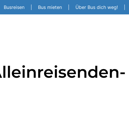
Busreisen
|
Bus mieten
|
Über Bus dich weg!
|
Alleinreisenden-