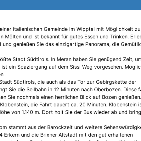
 einer italienischen Gemeinde im Wipptal mit Möglichkeit zu
in Mölten und ist bekannt für gutes Essen und Trinken. Erle
ol und genießen Sie das einzigartige Panorama, die Gemütli
ößte Stadt Südtirols. In Meran haben Sie genügend Zeit, u
ist ein Spaziergang auf dem Sissi Weg vorgesehen. Möglic
en
tadt Südtirols, die auch als das Tor zur Gebirgskette der
ngt Sie die Seilbahn in 12 Minuten nach Oberbozen. Diese f
nen Sie nochmals einen herrlichen Blick auf Bozen genießen.
lobenstein, die Fahrt dauert ca. 20 Minuten. Klobenstein i
öhe von 1.140 m. Dort holt Sie der Bus wieder ab und bring
 Dom stammt aus der Barockzeit und weitere Sehenswürdigk
4 Erkern und die Brixner Altstadt mit den gut erhaltenen