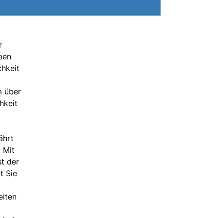
r
ben
chkeit
m über
hkeit
ährt
 Mit
st der
t Sie
eiten