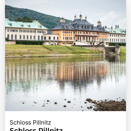
der Sächsischen Schweiz ist eine hervorragende
zu einem idealen Ausgangspunkt für Erkundungen der
Gelegenheit, die unberührte Natur zu genießen, sportliche
umliegenden Städte und Sehenswürdigkeiten, wie der
Aktivitäten auszuprobieren und die faszinierende
Stadt Pirna und der tschechischen Stadt Děčín. Die
Geschichte der Region zu entdecken.
Kombination aus der spektakulären Natur, den vielfältigen
Freizeitmöglichkeiten und der kulturellen Bedeutung
macht die Sächsische Schweiz zu einem bereichernden
Erlebnis für alle, die die Schönheit und Vielfalt dieser
einzigartigen Region entdecken möchten.
Schloss Pillnitz
Schloss Pillnitz