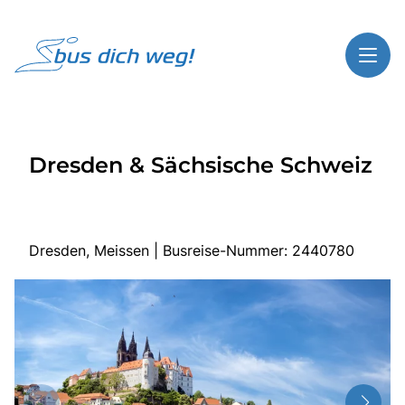
Toggl
Reisethemen
Dresden & Sächsische Schweiz
Toggl
Highlights
Toggl
Service
Toggl
Kontakt
Dresden, Meissen | Busreise-Nummer: 2440780
Start
Busreisen
Bus mieten
Über Bus dich weg!