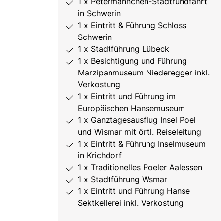
1 x Petermännchen-Stadtrundfahrt
in Schwerin
1 x Eintritt & Führung Schloss
Schwerin
1 x Stadtführung Lübeck
1 x Besichtigung und Führung
Marzipanmuseum Niederegger inkl.
Verkostung
1 x Eintritt und Führung im
Europäischen Hansemuseum
1 x Ganztagesausflug Insel Poel
und Wismar mit örtl. Reiseleitung
1 x Eintritt & Führung Inselmuseum
in Krichdorf
1 x Traditionelles Poeler Aalessen
1 x Stadtführung Wsmar
1 x Eintritt und Führung Hanse
Sektkellerei inkl. Verkostung