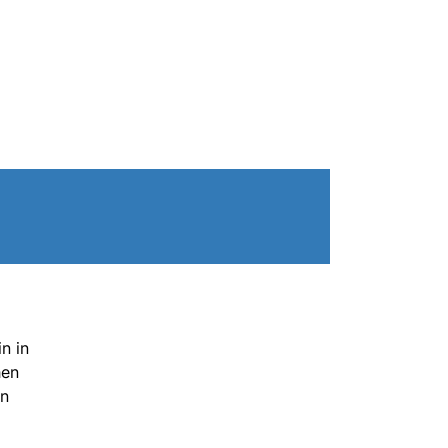
n in
hen
en