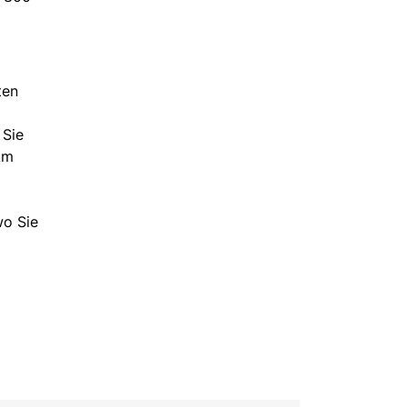
ten
 Sie
Am
wo Sie