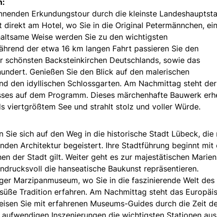
n:
pannenden Erkundungstour durch die kleinste Landeshauptst
 direkt am Hotel, wo Sie in die Original Petermännchen, ei
rhaltsame Weise werden Sie zu den wichtigsten
ährend der etwa 16 km langen Fahrt passieren Sie den
r schönsten Backsteinkirchen Deutschlands, sowie das
undert. Genießen Sie den Blick auf den malerischen
d den idyllischen Schlossgarten. Am Nachmittag steht der
sses auf dem Programm. Dieses märchenhafte Bauwerk erh
ds viertgrößtem See und strahlt stolz und voller Würde.
ie sich auf den Weg in die historische Stadt Lübeck, die 
nden Architektur begeistert. Ihre Stadtführung beginnt mit
en der Stadt gilt. Weiter geht es zur majestätischen Marien
ndrucksvoll die hanseatische Baukunst repräsentieren.
ger Marzipanmuseum, wo Sie in die faszinierende Welt des
süße Tradition erfahren. Am Nachmittag steht das Europäi
sen Sie mit erfahrenen Museums-Guides durch die Zeit de
n aufwendigen Inszenierungen die wichtigsten Stationen au