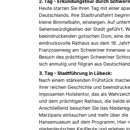
2. Tag -
Erkundungstour durch Schweri
Heute starten Sie Ihren Tag mit einer s
Deutschlands. Ihre Stadtrundfahrt beginnt
kleine Bimmelbahn, einsteigen. Auf unte
Sehenswürdigkeiten der Stadt geführt. W
beeindruckenden gotischen Dom, eine de
eindrucksvolle Rathaus aus dem 19. Jahrh
Franzosenweg am Schweriner Innensee un
Besuch des prächtigen Schweriner Schlo
sich anmutig und filigran aus Deutschlan
3. Tag -
Stadtführung in Lübeck:
Nach einem stärkenden Frühstück machen S
ihrer reichen Geschichte und beeindrucke
imposanten Holstentor, das als Wahrzeich
und dem prächtigen Rathaus, die beide ei
Anschließend besuchen Sie das Niedereg
Marzipans eintauchen und mehr über die 
Hansemuseum auf dem Programm. Hier rei
niederdeutschen Kaufleute und erleben i