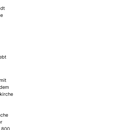
adt
ne
ebt
mit
 dem
kirche
sche
r
s 800