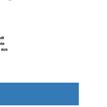
adt
nte
 aus