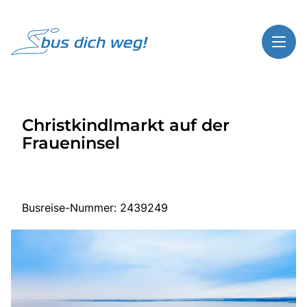
Toggl
Reisethemen
Christkindlmarkt auf der
Toggl
Highlights
Fraueninsel
Toggl
Service
Toggl
Kontakt
Busreise-Nummer: 2439249
Start
Busreisen
Bus mieten
Über Bus dich weg!