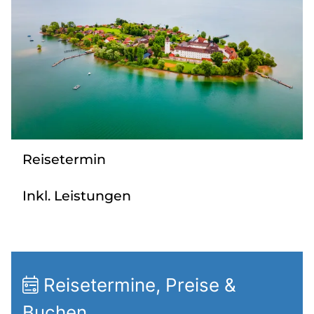
Radio
Sie befinden sich in:
Deutschland
Heimatland ändern:
Reisetermin
Österreich
Inkl. Leistungen
Reisetermine, Preise &
Buchen