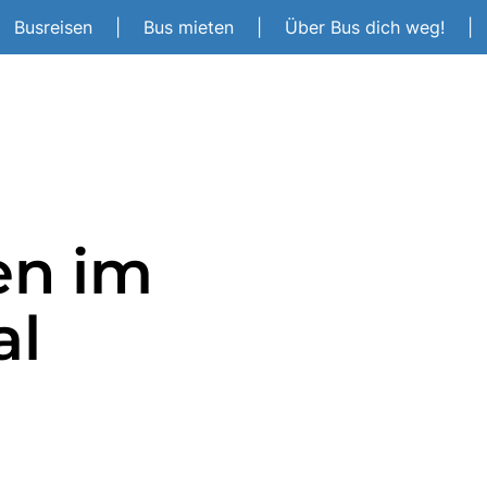
Busreisen
|
Bus mieten
|
Über Bus dich weg!
|
en im
al