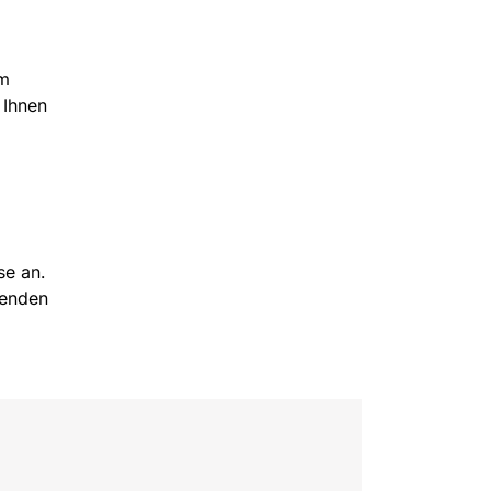
am
 Ihnen
se an.
nenden