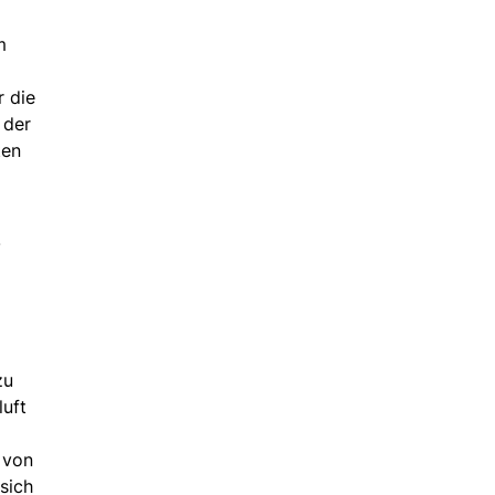
m
r die
 der
ten
.
zu
luft
 von
sich