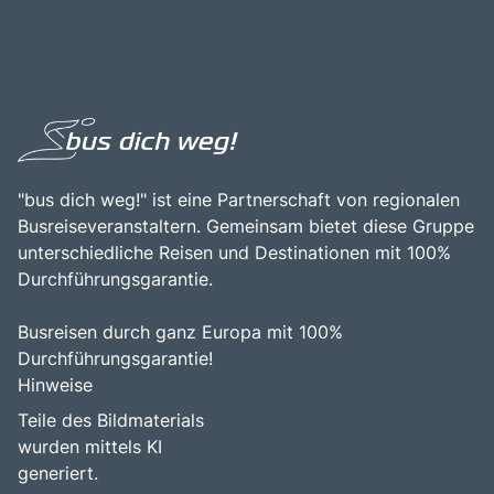
Historisch gesehen war die Kvarner Bucht ein wichtiger
Kvarner Bucht macht sie zu einem idealen Ziel für
Handelsweg und ein beliebtes Ziel für Reisende aus ganz
Tagesausflüge oder als Teil einer größeren
Europa, was sich in der kulturellen Vielfalt und den gut
Erkundungstour durch Kroatien. Die Kombination aus der
erhaltenen historischen Stätten der Region widerspiegelt.
beeindruckenden Natur, den historischen Städten und der
Ein Besuch in der Kvarner Bucht ist eine hervorragende
Nähe zu weiteren Attraktionen, wie dem Nationalpark
Gelegenheit, die Schönheit der Natur zu erleben, die
Risnjak und den charmanten Küstenorten Opatija und
faszinierende Geschichte zu erkunden und die herzliche
Lovran, macht die Kvarner Bucht zu einem bereichernden
Gastfreundschaft der Einheimischen zu genießen.
Erlebnis für alle, die die Faszination der mediterranen
Kultur und Landschaft entdecken möchten.
"bus dich weg!" ist eine Partnerschaft von regionalen
Busreiseveranstaltern. Gemeinsam bietet diese Gruppe
unterschiedliche Reisen und Destinationen mit 100%
Durchführungsgarantie.
Busreisen durch ganz Europa mit 100%
Durchführungsgarantie!
Hinweise
Teile des Bildmaterials
wurden mittels KI
generiert.