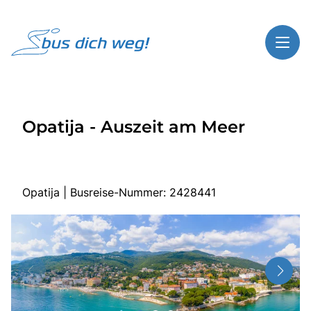
Toggl
Reisethemen
Opatija - Auszeit am Meer
Toggl
Highlights
Toggl
Service
Toggl
Kontakt
Opatija | Busreise-Nummer: 2428441
Start
Busreisen
Bus mieten
Über Bus dich weg!