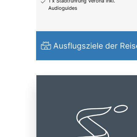
1 x Stadtführung Verona inkl.
Audioguides
Ausflugsziele der Reis