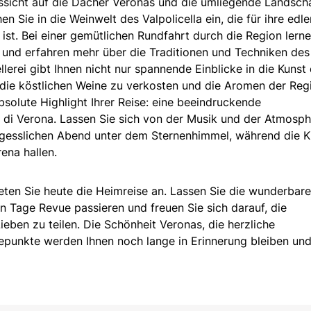
ussicht auf die Dächer Veronas und die umliegende Landscha
n Sie in die Weinwelt des Valpolicella ein, die für ihre edle
t. Bei einer gemütlichen Rundfahrt durch die Region lerne
 und erfahren mehr über die Traditionen und Techniken des
lerei gibt Ihnen nicht nur spannende Einblicke in die Kunst
 die köstlichen Weine zu verkosten und die Aromen der Reg
olute Highlight Ihrer Reise: eine beeindruckende
 di Verona. Lassen Sie sich von der Musik und der Atmosp
rgesslichen Abend unter dem Sternenhimmel, während die K
ena hallen.
eten Sie heute die Heimreise an. Lassen Sie die wunderbar
 Tage Revue passieren und freuen Sie sich darauf, die
eben zu teilen. Die Schönheit Veronas, die herzliche
epunkte werden Ihnen noch lange in Erinnerung bleiben und