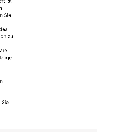
ft ist
n
n Sie
 des
ion zu
häre
länge
en
 Sie