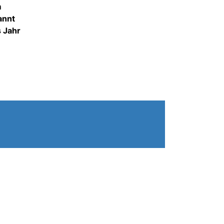
m
annt
s Jahr