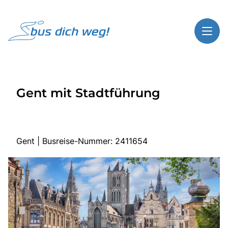
Toggl
Reisethemen
Gent mit Stadtführung
Toggl
Highlights
Toggl
Service
Toggl
Kontakt
Gent | Busreise-Nummer: 2411654
Start
Busreisen
Bus mieten
Über Bus dich weg!