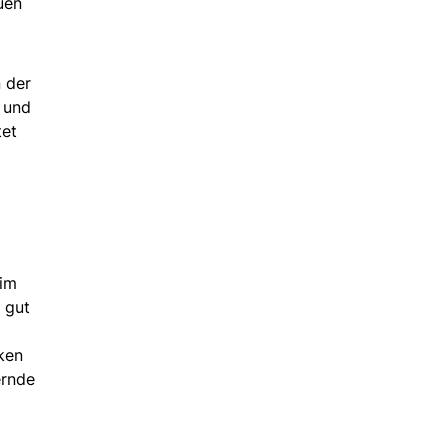
uen
 der
 und
tet
eim
 gut
ken
ernde