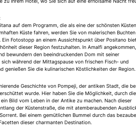
e zu Ihrem Hotel, wo Sie sich auf eine erholsame Nacht fre
:
fitana auf dem Programm, die als eine der schönsten Küsten
aumhaften Küste fahren, werden Sie von malerischen Buchten
Ein Fotostopp an einem Aussichtspunkt über Positano bie
Schönheit dieser Region festzuhalten. In Amalfi angekommen,
und bewundern den beeindruckenden Dom mit seiner
 sich während der Mittagspause von frischen Fisch- und
 genießen Sie die kulinarischen Köstlichkeiten der Region.
inierende Geschichte von Pompeji, der antiken Stadt, die b
erschüttet wurde. Hier haben Sie die Möglichkeit, durch die
 ein Bild vom Leben in der Antike zu machen. Nach dieser
entlang der Küstenstraße, die mit atemberaubenden Ausblic
h Sorrent. Bei einem gemütlichen Bummel durch das bezaub
 Facetten dieser charmanten Destination.