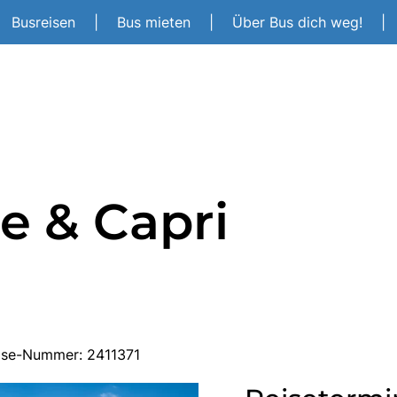
Busreisen
|
Bus mieten
|
Über Bus dich weg!
|
e & Capri
eise-Nummer: 2411371