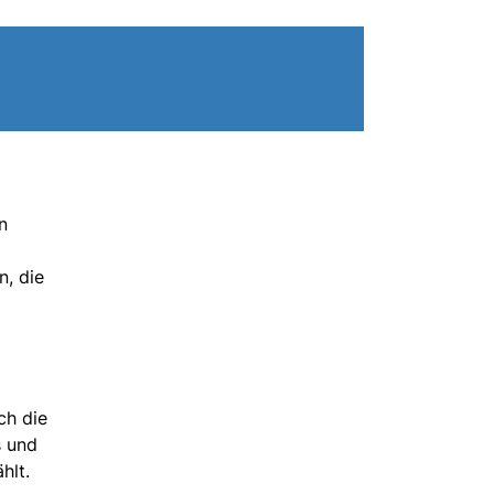
n
n, die
ch die
s und
hlt.