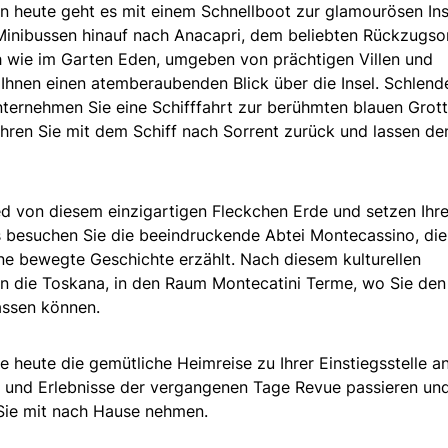
nn heute geht es mit einem Schnellboot zur glamourösen Ins
 Minibussen hinauf nach Anacapri, dem beliebten Rückzugso
ch wie im Garten Eden, umgeben von prächtigen Villen und
Ihnen einen atemberaubenden Blick über die Insel. Schlend
ternehmen Sie eine Schifffahrt zur berühmten blauen Grott
hren Sie mit dem Schiff nach Sorrent zurück und lassen de
:
 von diesem einzigartigen Fleckchen Erde und setzen Ihr
s besuchen Sie die beeindruckende Abtei Montecassino, die
ne bewegte Geschichte erzählt. Nach diesem kulturellen
n die Toskana, in den Raum Montecatini Terme, wo Sie den
assen können.
e heute die gemütliche Heimreise zu Ihrer Einstiegsstelle an
e und Erlebnisse der vergangenen Tage Revue passieren un
e Sie mit nach Hause nehmen.