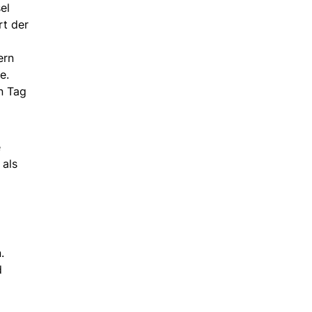
el
rt der
ern
e.
n Tag
e
 als
.
d