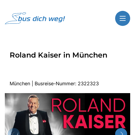
Toggl
Reisethemen
Roland Kaiser in München
Toggl
Highlights
Toggl
Service
Toggl
Kontakt
München | Busreise-Nummer: 2322323
Start
Busreisen
Bus mieten
Über Bus dich weg!