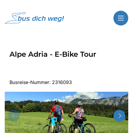
Toggl
Reisethemen
Alpe Adria - E-Bike Tour
Toggl
Highlights
Toggl
Service
Toggl
Kontakt
Busreise-Nummer: 2316093
Start
Busreisen
Bus mieten
Über Bus dich weg!