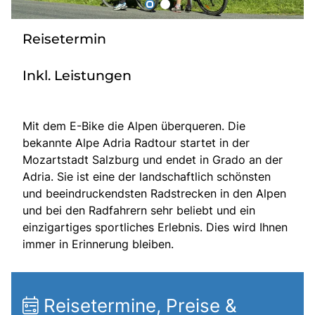
Radio
Reisetermin
Sie befinden sich in:
Inkl. Leistungen
Deutschland
Mit dem E-Bike die Alpen überqueren. Die
bekannte Alpe Adria Radtour startet in der
Heimatland ändern:
Mozartstadt Salzburg und endet in Grado an der
Österreich
Adria. Sie ist eine der landschaftlich schönsten
und beeindruckendsten Radstrecken in den Alpen
und bei den Radfahrern sehr beliebt und ein
einzigartiges sportliches Erlebnis. Dies wird Ihnen
immer in Erinnerung bleiben.
Reisetermine, Preise &