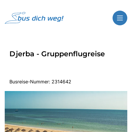
Toggl
Reisethemen
Djerba - Gruppenflugreise
Toggl
Highlights
Toggl
Service
Toggl
Kontakt
Busreise-Nummer: 2314642
Start
Busreisen
Bus mieten
Über Bus dich weg!