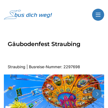
Toggl
Reisethemen
Gäubodenfest Straubing
Toggl
Highlights
Toggl
Service
Toggl
Kontakt
Straubing | Busreise-Nummer: 2297698
Start
Busreisen
Bus mieten
Über Bus dich weg!